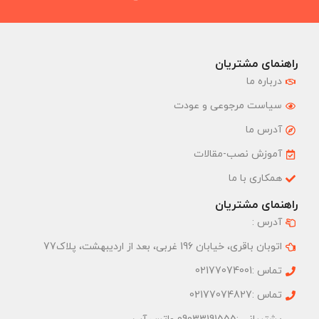
راهنمای مشتریان
درباره ما
سیاست مرجوعی و عودت
آدرس ما
آموزش نصب-مقالات
همکاری با ما
راهنمای مشتریان
آدرس :
اتوبان باقری، خیابان 196 غربی، بعد از اردیبهشت، پلاک77
تماس :02177074001
تماس :02177074827