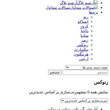
آرشیو بلاگ
سوالات متداول
برندها
رنو
ایساکو
کروز
داچیا
سایپا
زیمر
رنوکس
نیکوپارت
هرینگتون
ارجین
جستجو
رنوکس
نمایش همه 6 نتیجه
مرتب‌سازی بر اساس جدیدترین