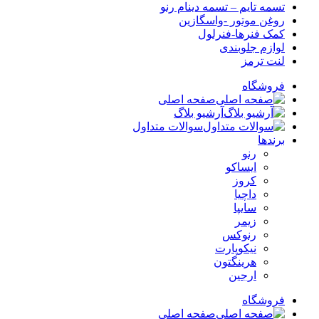
تسمه تایم – تسمه دینام رنو
روغن موتور -واسگازین
کمک فنرها-فنرلول
لوازم جلوبندی
لنت ترمز
فروشگاه
صفحه اصلی
آرشیو بلاگ
سوالات متداول
برندها
رنو
ایساکو
کروز
داچیا
سایپا
زیمر
رنوکس
نیکوپارت
هرینگتون
ارجین
فروشگاه
صفحه اصلی