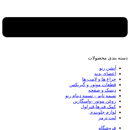
دسته‌ بندی محصولات
آپشن رنو
اعضای بدنه
چراغ ها و لامپ ها
قطعات موتور و گیربکس
دیسک و صفحه
تسمه تایم – تسمه دینام رنو
روغن موتور -واسگازین
کمک فنرها-فنرلول
لوازم جلوبندی
لنت ترمز
فروشگاه