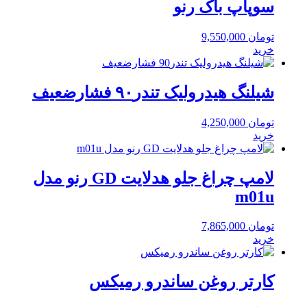
سوپاپ باک رنو
تومان
9,550,000
خرید
شیلنگ هیدرولیک تندر۹۰ فشارضعیف
تومان
4,250,000
خرید
لامپ چراغ جلو هدلایت GD رنو مدل
m01u
تومان
7,865,000
خرید
کارتر روغن ساندرو رمیکس