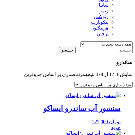
سایپا
زیمر
رنوکس
نیکوپارت
هرینگتون
ارجین
جستجو
ساندرو
نمایش 1–12 از 378 نتیجه
مرتب‌سازی بر اساس جدیدترین
سنسور آب ساندرو ایساکو
تومان
525,000
خرید