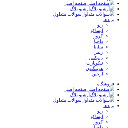
صفحه اصلی
آرشیو بلاگ
سوالات متداول
برندها
رنو
ایساکو
کروز
داچیا
سایپا
زیمر
رنوکس
نیکوپارت
هرینگتون
ارجین
فروشگاه
صفحه اصلی
آرشیو بلاگ
سوالات متداول
برندها
رنو
ایساکو
کروز
داچیا