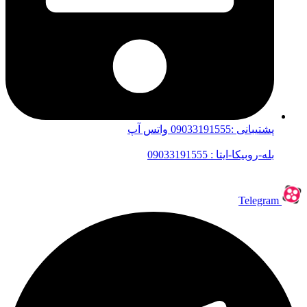
پشتیبانی :09033191555 واتس آپ
بله-روبیکا-ایتا : 09033191555
Telegram