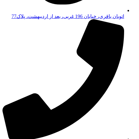
اتوبان باقری، خیابان 196 غربی، بعد از اردیبهشت، پلاک77