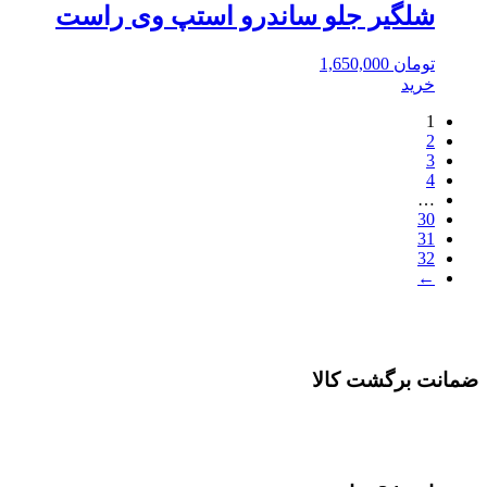
شلگیر جلو ساندرو استپ وی راست
تومان
1,650,000
خرید
1
2
3
4
…
30
31
32
←
ضمانت برگشت کالا