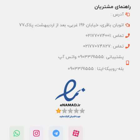
راهنمای مشتریان
آدرس :
اتوبان باقری، خیابان 196 غربی، بعد از اردیبهشت، پلاک77
تماس :02177074001
تماس :02177074827
پشتیبانی :09033191555 واتس آپ
بله-روبیکا-ایتا : 09033191555