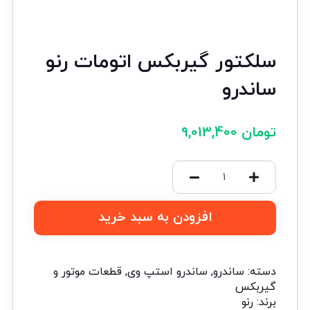
سلکتور گیربکس اتومات رنو
ساندرو
تومان
9,013,400
افزودن به سبد خرید
دسته:
ساندرو
,
ساندرو استپ وی
,
قطعات موتور و
گیربکس
برند:
رنو