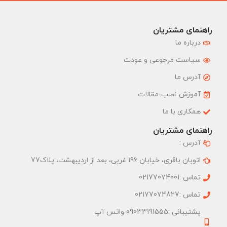
راهنمای مشتریان
درباره ما
سیاست مرجوعی و عودت
آدرس ما
آموزش نصب-مقالات
همکاری با ما
راهنمای مشتریان
آدرس :
اتوبان باقری، خیابان 196 غربی، بعد از اردیبهشت، پلاک77
تماس :02177074001
تماس :02177074827
پشتیبانی :09033191555 واتس آپ