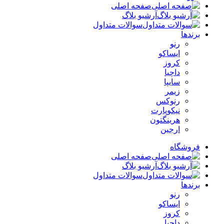
صفحه اصلی
آرشیو بلاگ
سوالات متداول
برندها
رنو
ایساکو
کروز
داچیا
سایپا
زیمر
رنوکس
نیکوپارت
هرینگتون
ارجین
فروشگاه
صفحه اصلی
آرشیو بلاگ
سوالات متداول
برندها
رنو
ایساکو
کروز
داچیا