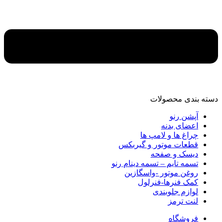
دسته‌ بندی محصولات
آپشن رنو
اعضای بدنه
چراغ ها و لامپ ها
قطعات موتور و گیربکس
دیسک و صفحه
تسمه تایم – تسمه دینام رنو
روغن موتور -واسگازین
کمک فنرها-فنرلول
لوازم جلوبندی
لنت ترمز
فروشگاه