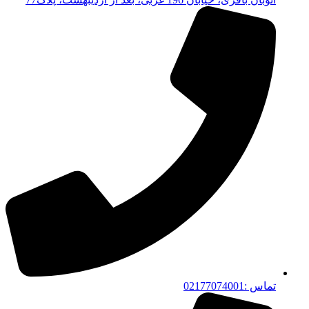
تماس :02177074001