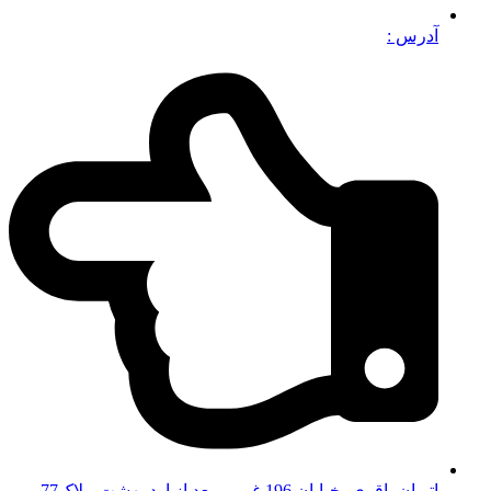
آدرس :
اتوبان باقری، خیابان 196 غربی، بعد از اردیبهشت، پلاک77