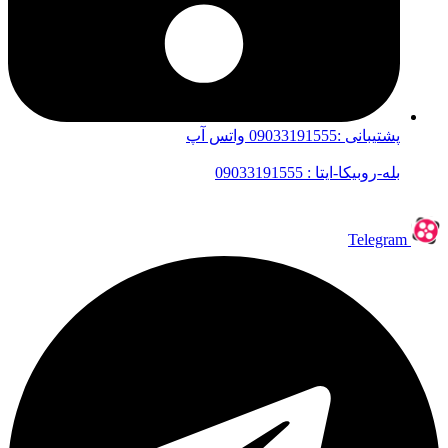
پشتیبانی :09033191555 واتس آپ
بله-روبیکا-ایتا : 09033191555
Telegram