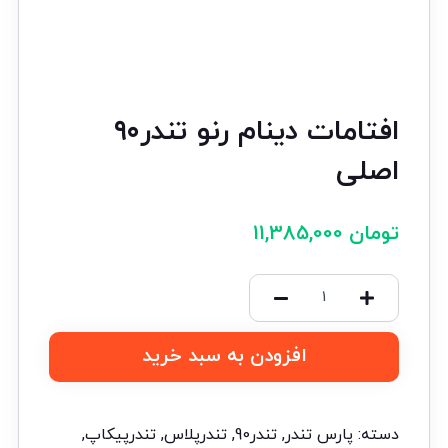
افتامات دینام رنو تندر۹۰
اصلی
تومان
11,385,000
افزودن به سبد خرید
دسته:
پارس تندر
,
تندر90
,
تندرپلاس
,
تندرپیکاپ
,