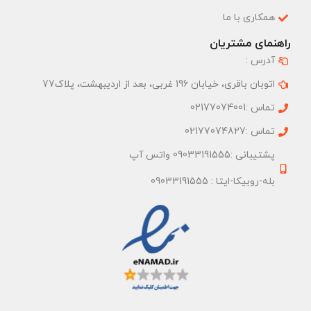
همکاری با ما
راهنمای مشتریان
آدرس :
اتوبان باقری، خیابان 196 غربی، بعد از اردیبهشت، پلاک77
تماس :02177074001
تماس :02177074827
پشتیبانی :09033191555 واتس آپ
بله-روبیکا-ایتا : 09033191555