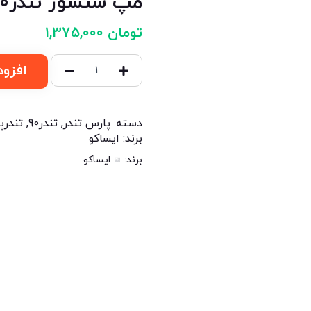
مپ سنسور تندر۹۰
تومان
1,375,000
افزود
دسته:
پارس تندر
,
تندر90
,
تندرپ
برند:
ایساکو
برند:
ایساکو