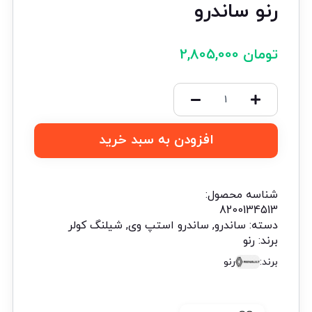
رنو ساندرو
تومان
2,805,000
افزودن به سبد خرید
شناسه محصول:
8200134513
دسته:
ساندرو
,
ساندرو استپ وی
,
شیلنگ کولر
برند:
رنو
برند:
رنو