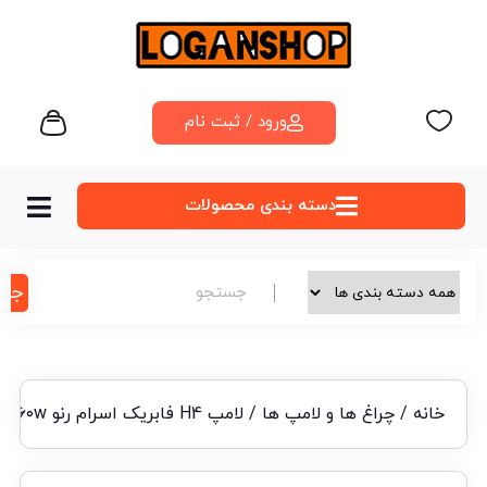
ورود / ثبت نام
دسته‌ بندی محصولات
جس
خانه
/
چراغ ها و لامپ ها
/ لامپ H4 فابریک اسرام رنو ۵۵/۶۰w اصل آلمان