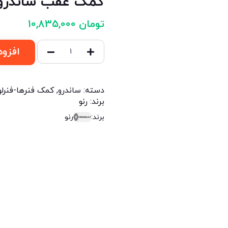
کمک عقب ساندرو
تومان
10,835,000
افزود
دسته:
ساندرو
,
کمک فنرها-فنرلو
برند:
رنو
برند:
رنو