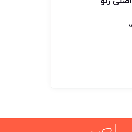
صلی رنو
ی