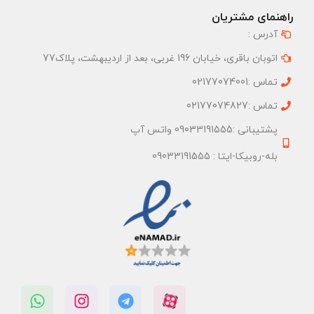
راهنمای مشتریان
آدرس :
اتوبان باقری، خیابان 196 غربی، بعد از اردیبهشت، پلاک77
تماس :02177074001
تماس :02177074827
پشتیبانی :09033191555 واتس آپ
بله-روبیکا-ایتا : 09033191555