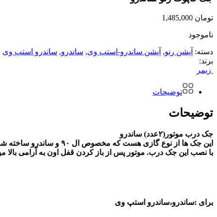
تومان
1,485,000
ناموجود
دسته:
آپشن رنو
,
آپشن ساندرو-استپ وی
,
ساندرو
,
ساندرو استپ وی
ب
برند:
زیمر
توضیحات
توضیحات
جک درب موتور(۲عدد) ساندرو
این جک ها از نوع گازی هست که مخصوص ال ۹۰ و ساندرو ساخته شده و نیازی به سوراخ کاری و … نداره و در جای فابریک نصب میشود.
با نصب این جک درب.
موتور پس از باز کردن قفل اون به آرامی بالا 
برای :ساندرو،ساندرو استپ وی