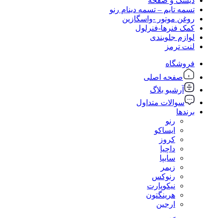
دیسک و صفحه
تسمه تایم – تسمه دینام رنو
روغن موتور -واسگازین
کمک فنرها-فنرلول
لوازم جلوبندی
لنت ترمز
فروشگاه
صفحه اصلی
آرشیو بلاگ
سوالات متداول
برندها
رنو
ایساکو
کروز
داچیا
سایپا
زیمر
رنوکس
نیکوپارت
هرینگتون
ارجین