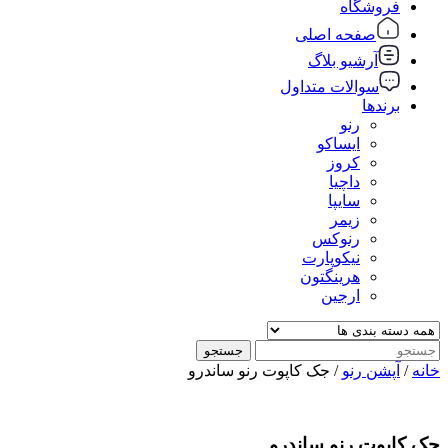
فروشگاه
صفحه اصلی
آرشیو بلاگ
سوالات متداول
برندها
رنو
ایساکو
کروز
داچیا
سایپا
زیمر
رنوکس
نیکوپارت
هرینگتون
ارجین
جستجو
خانه
/
آپشن رنو
/ جک کاپوت رنو ساندرو
جک کاپوت رنو ساندرو