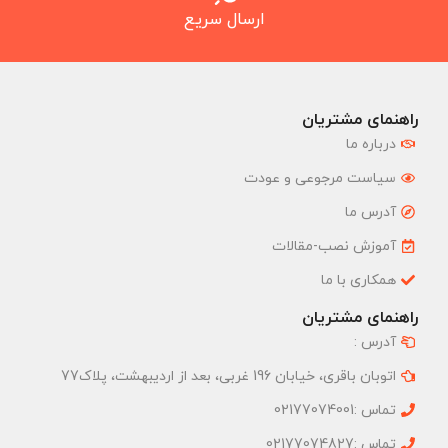
ارسال سریع
راهنمای مشتریان
درباره ما
سیاست مرجوعی و عودت
آدرس ما
آموزش نصب-مقالات
همکاری با ما
راهنمای مشتریان
آدرس :
اتوبان باقری، خیابان 196 غربی، بعد از اردیبهشت، پلاک77
تماس :02177074001
تماس :02177074827