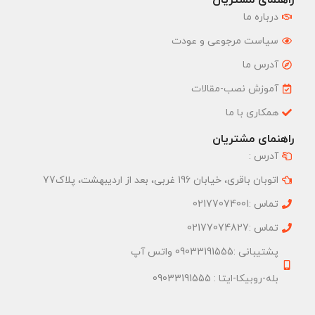
درباره ما
سیاست مرجوعی و عودت
آدرس ما
آموزش نصب-مقالات
همکاری با ما
راهنمای مشتریان
آدرس :
اتوبان باقری، خیابان 196 غربی، بعد از اردیبهشت، پلاک77
تماس :02177074001
تماس :02177074827
پشتیبانی :09033191555 واتس آپ
بله-روبیکا-ایتا : 09033191555