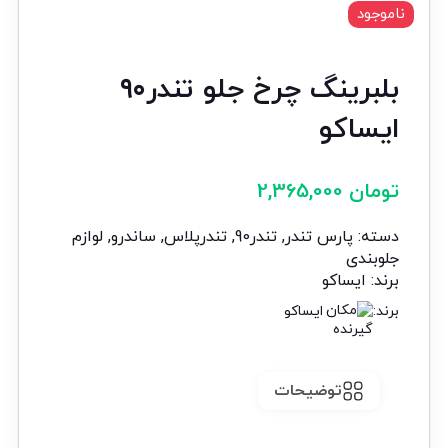
ناموجود
بلبرینگ چرخ جلو تندر۹۰
ایساکو
تومان
2,365,000
دسته:
پارس تندر
,
تندر90
,
تندرپلاس
,
ساندرو
,
لوازم
جلوبندی
برند:
ایساکو
برند:
ایساکو
توضیحات