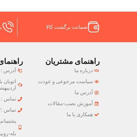
ضمانت برگشت کالا
پش
راهنمای مشتریان
راهنمای
درباره ما
آدرس :
سیاست مرجوعی و عودت
اردیبهشت
آدرس ما
تماس :02177074001
آموزش نصب-مقالات
تماس :02177074827
همکاری با ما
پشتیبانی :09033191555 و
بله-روبیکا-ایتا