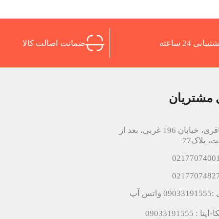
تیبانی 24 ساعته
ضمانت اصالت کالا
 مشتریان
اتوبان باقری، خیابان 196 غربی، بعد از
، پلاک77
اتس آپ
 : 09033191555