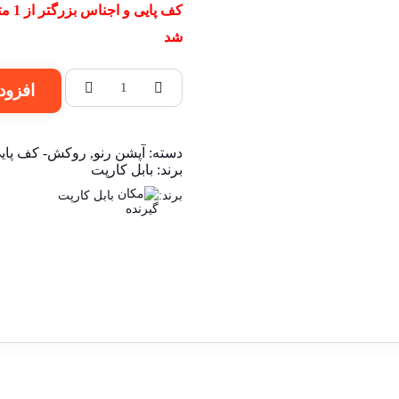
کف پ
شد
افزود
دسته:
آپشن رنو
,
روکش- کف پایی
برند:
بابل کارپت
برند:
بابل کارپت