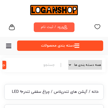
ورود / ثبت نام
دسته‌ بندی محصولات
جس
خانه
/
آپشن های تندرپلاس
/ چراغ سقفی تندر۹۰ LED