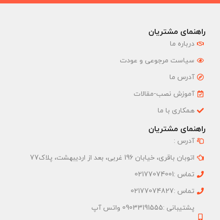
راهنمای مشتریان
درباره ما
سیاست مرجوعی و عودت
آدرس ما
آموزش نصب-مقالات
همکاری با ما
راهنمای مشتریان
آدرس :
اتوبان باقری، خیابان 196 غربی، بعد از اردیبهشت، پلاک77
تماس :02177074001
تماس :02177074827
پشتیبانی :09033191555 واتس آپ