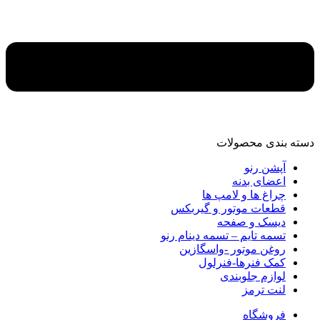
دسته‌ بندی محصولات
آپشن رنو
اعضای بدنه
چراغ ها و لامپ ها
قطعات موتور و گیربکس
دیسک و صفحه
تسمه تایم – تسمه دینام رنو
روغن موتور -واسگازین
کمک فنرها-فنرلول
لوازم جلوبندی
لنت ترمز
فروشگاه