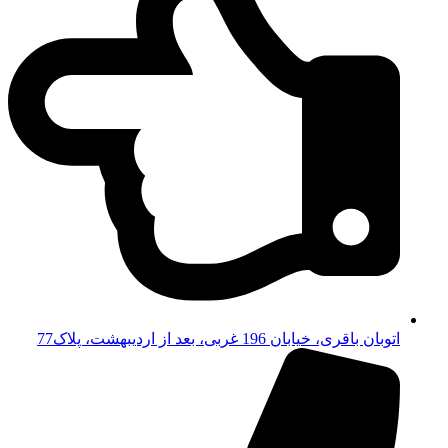
اتوبان باقری، خیابان 196 غربی، بعد از اردیبهشت، پلاک77