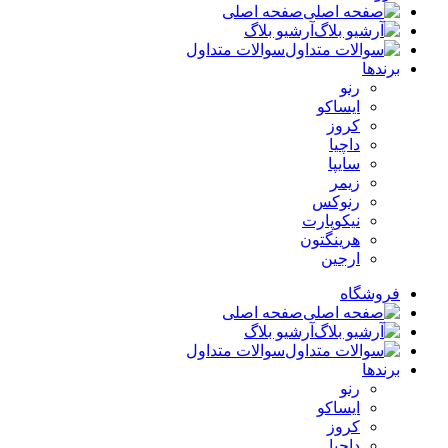
صفحه اصلی
آرشیو بلاگ
سوالات متداول
برندها
رنو
ایساکو
کروز
داچیا
سایپا
زیمر
رنوکس
نیکوپارت
هرینگتون
ارجین
فروشگاه
صفحه اصلی
آرشیو بلاگ
سوالات متداول
برندها
رنو
ایساکو
کروز
داچیا