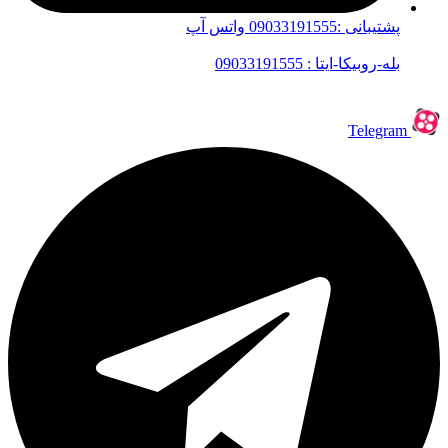
پشتیبانی :09033191555 واتس آپ
بله-روبیکا-ایتا : 09033191555
Telegram