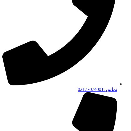
تماس :02177074001