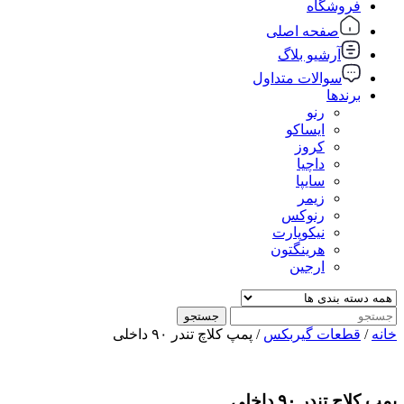
فروشگاه
صفحه اصلی
آرشیو بلاگ
سوالات متداول
برندها
رنو
ایساکو
کروز
داچیا
سایپا
زیمر
رنوکس
نیکوپارت
هرینگتون
ارجین
جستجو
خانه
/
قطعات گیربکس
/ پمپ کلاچ تندر ۹۰ داخلی
پمپ کلاچ تندر ۹۰ داخلی