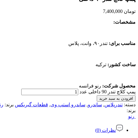
تومان
7,400,000
مشخصات:
مناسب برای:
تندر۹۰، وانت، پلاس
ساخت کشور:
ترکیه
محصول شرکت:
رنو فرانسه
پمپ کلاچ تندر 90 داخلی عدد
افزودن به سبد خرید
دسته:
تندرپلاس
,
ساندرو
,
ساندرو استپ وی
,
قطعات گیربکس
برند:
رن
برند:
رنو
نظرات (0)