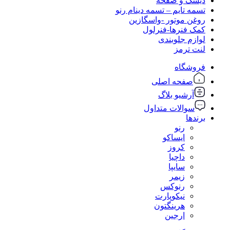
دیسک و صفحه
تسمه تایم – تسمه دینام رنو
روغن موتور -واسگازین
کمک فنرها-فنرلول
لوازم جلوبندی
لنت ترمز
فروشگاه
صفحه اصلی
آرشیو بلاگ
سوالات متداول
برندها
رنو
ایساکو
کروز
داچیا
سایپا
زیمر
رنوکس
نیکوپارت
هرینگتون
ارجین