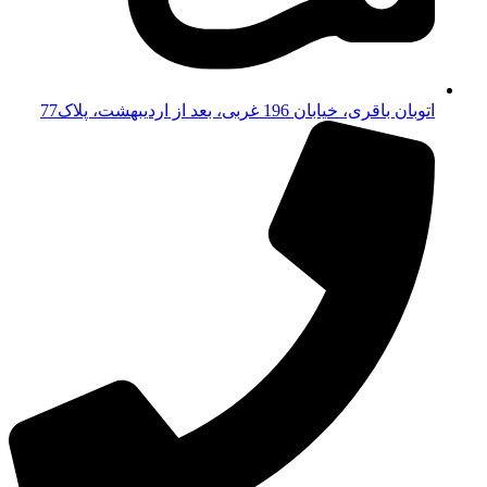
اتوبان باقری، خیابان 196 غربی، بعد از اردیبهشت، پلاک77