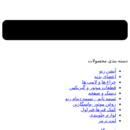
دسته‌ بندی محصولات
آپشن رنو
اعضای بدنه
چراغ ها و لامپ ها
قطعات موتور و گیربکس
دیسک و صفحه
تسمه تایم – تسمه دینام رنو
روغن موتور -واسگازین
کمک فنرها-فنرلول
لوازم جلوبندی
لنت ترمز