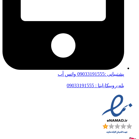
پشتیبانی :09033191555 واتس آپ
بله-روبیکا-ایتا : 09033191555