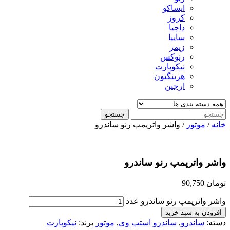
ایساکو
کروز
داچیا
سایپا
زیمر
رنوکس
نیکوپارت
هرینگتون
ارجین
جستجو
خانه
/
موتور
/ واشر واترپمپ رنو ساندرو
واشر واترپمپ رنو ساندرو
تومان
90,750
واشر واترپمپ رنو ساندرو عدد
افزودن به سبد خرید
دسته:
ساندرو
,
ساندرو استپ وی
,
موتور
برند:
نیکوپارت