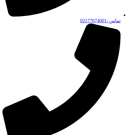
تماس :02177074001