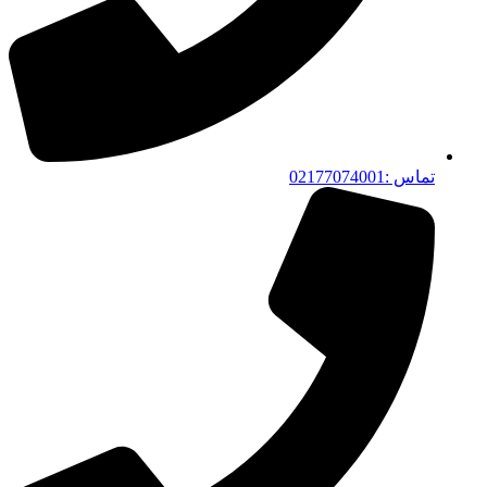
تماس :02177074001