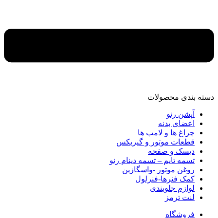
دسته‌ بندی محصولات
آپشن رنو
اعضای بدنه
چراغ ها و لامپ ها
قطعات موتور و گیربکس
دیسک و صفحه
تسمه تایم – تسمه دینام رنو
روغن موتور -واسگازین
کمک فنرها-فنرلول
لوازم جلوبندی
لنت ترمز
فروشگاه