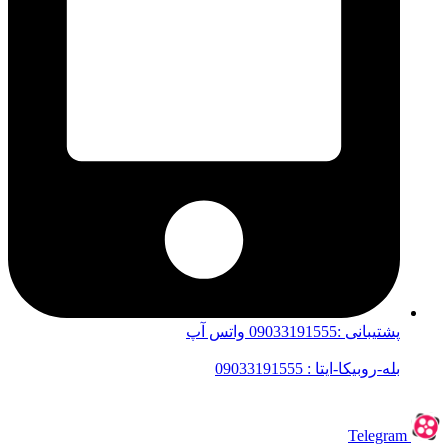
پشتیبانی :09033191555 واتس آپ
بله-روبیکا-ایتا : 09033191555
Telegram