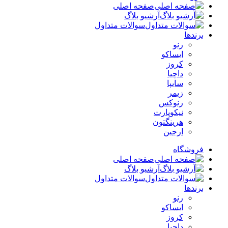
صفحه اصلی
آرشیو بلاگ
سوالات متداول
برندها
رنو
ایساکو
کروز
داچیا
سایپا
زیمر
رنوکس
نیکوپارت
هرینگتون
ارجین
فروشگاه
صفحه اصلی
آرشیو بلاگ
سوالات متداول
برندها
رنو
ایساکو
کروز
داچیا