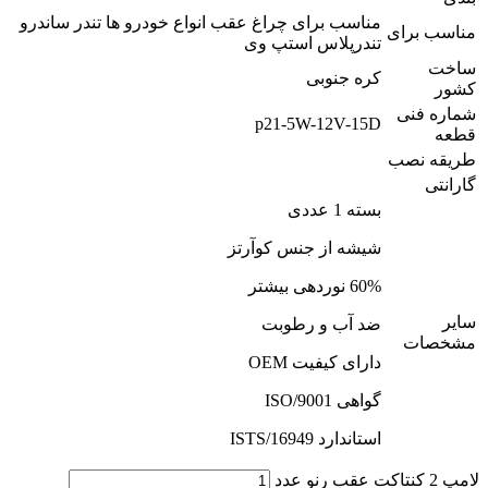
مناسب برای چراغ عقب انواع خودرو ها تندر ساندرو
مناسب برای
تندرپلاس استپ وی
ساخت
کره جنوبی
کشور
شماره فنی
p21-5W-12V-15D
قطعه
طریقه نصب
گارانتی
بسته 1 عددی
شیشه از جنس کوآرتز
60% نوردهی بیشتر
سایر
ضد آب و رطوبت
مشخصات
دارای کیفیت OEM
گواهی ISO/9001
استاندارد ISTS/16949
لامپ 2 کنتاکت عقب رنو عدد