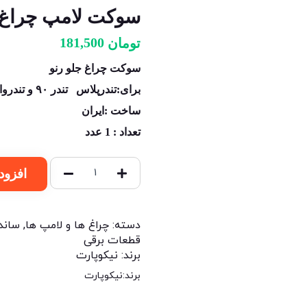
سوکت لامپ چراغ جلو تند
181,500
تومان
سوکت چراغ جلو رنو
برای:تندرپلاس تندر ۹۰ و تندروانت
ساخت :ایران
تعداد : 1 عدد
افزود
دسته:
چراغ ها و لامپ ها
,
ساند
قطعات برقی
برند:
نیکوپارت
برند:
نیکوپارت