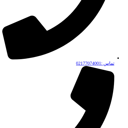
تماس :02177074001