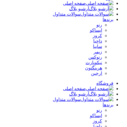
صفحه اصلی
آرشیو بلاگ
سوالات متداول
برندها
رنو
ایساکو
کروز
داچیا
سایپا
زیمر
رنوکس
نیکوپارت
هرینگتون
ارجین
فروشگاه
صفحه اصلی
آرشیو بلاگ
سوالات متداول
برندها
رنو
ایساکو
کروز
داچیا