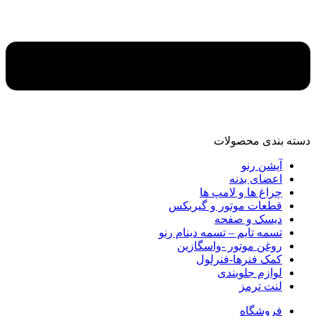
دسته‌ بندی محصولات
آپشن رنو
اعضای بدنه
چراغ ها و لامپ ها
قطعات موتور و گیربکس
دیسک و صفحه
تسمه تایم – تسمه دینام رنو
روغن موتور -واسگازین
کمک فنرها-فنرلول
لوازم جلوبندی
لنت ترمز
فروشگاه