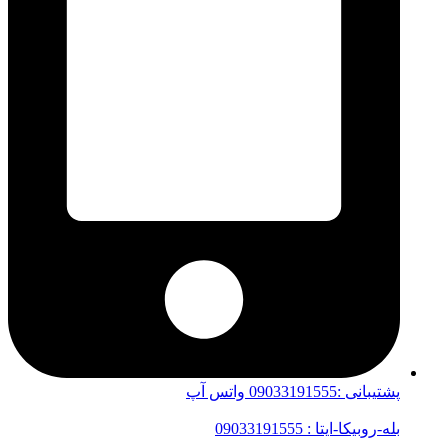
پشتیبانی :09033191555 واتس آپ
بله-روبیکا-ایتا : 09033191555