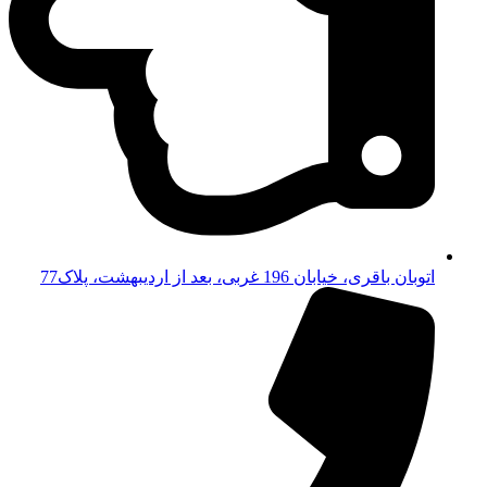
اتوبان باقری، خیابان 196 غربی، بعد از اردیبهشت، پلاک77