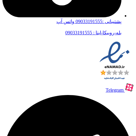
پشتیبانی :09033191555 واتس آپ
بله-روبیکا-ایتا : 09033191555
Telegram