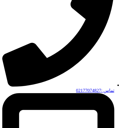
تماس :02177074827