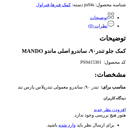
شناسه محصول:
ps94s
دسته:
کمک فنرها-فنرلول
توضیحات
نظرات (0)
توضیحات
کمک جلو تندر۹۰، ساندرو اصلی ماندو MANDO
کد محصول: PS9415301
مشخصات
:
مناسب برای
:
تندر ۹۰، ساندرو معمولی تندرپلاس پارس تند
دیدگاه کاربران
افزودن نظر جدید
هنوز هیچ بررسی وجود ندارد.
برای ارسال نظر باید
وارد شده
باشید.