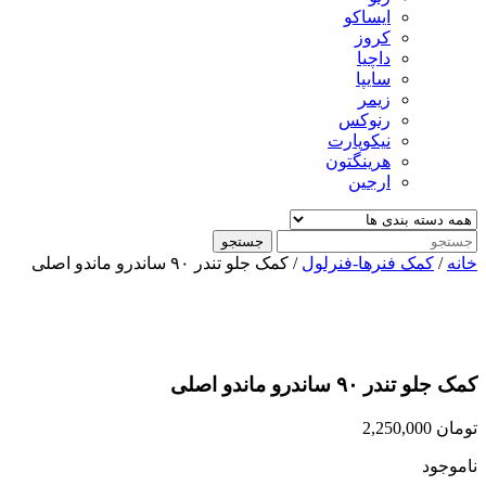
ایساکو
کروز
داچیا
سایپا
زیمر
رنوکس
نیکوپارت
هرینگتون
ارجین
جستجو
خانه
/
کمک فنرها-فنرلول
/ کمک جلو تندر ۹۰ ساندرو ماندو اصلی
کمک جلو تندر ۹۰ ساندرو ماندو اصلی
تومان
2,250,000
ناموجود