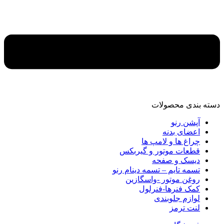
دسته‌ بندی محصولات
آپشن رنو
اعضای بدنه
چراغ ها و لامپ ها
قطعات موتور و گیربکس
دیسک و صفحه
تسمه تایم – تسمه دینام رنو
روغن موتور -واسگازین
کمک فنرها-فنرلول
لوازم جلوبندی
لنت ترمز