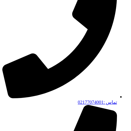
تماس :02177074001