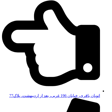
اتوبان باقری، خیابان 196 غربی، بعد از اردیبهشت، پلاک77