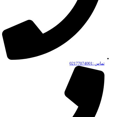
تماس :02177074001