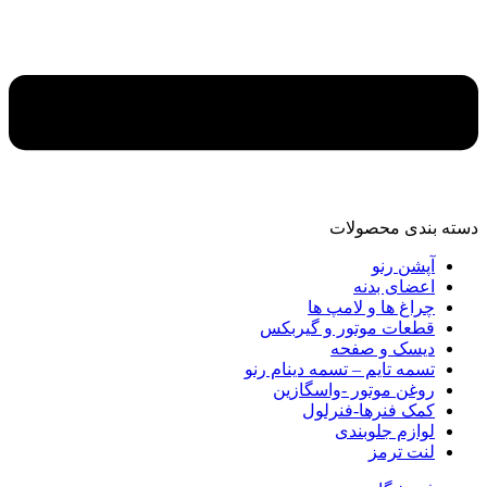
دسته‌ بندی محصولات
آپشن رنو
اعضای بدنه
چراغ ها و لامپ ها
قطعات موتور و گیربکس
دیسک و صفحه
تسمه تایم – تسمه دینام رنو
روغن موتور -واسگازین
کمک فنرها-فنرلول
لوازم جلوبندی
لنت ترمز