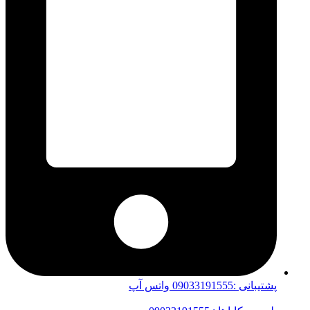
پشتیبانی :09033191555 واتس آپ