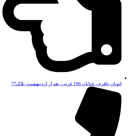
اتوبان باقری، خیابان 196 غربی، بعد از اردیبهشت، پلاک77