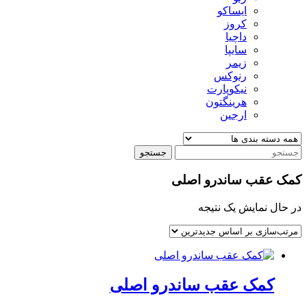
ایساکو
کروز
داچیا
سایپا
زیمر
رنوکس
نیکوپارت
هرینگتون
ارجین
جستجو
کمک عقب ساندرو اصلی
در حال نمایش یک نتیجه
کمک عقب ساندرو اصلی