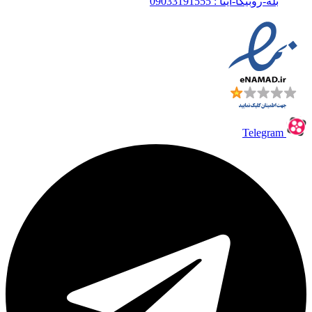
بله-روبیکا-ایتا : 09033191555
Telegram