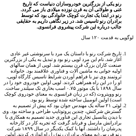
رنو یکی از بزرگترین خودروسازان دنیاست که تاریخ
غنی و طولانی آن به قرن نوزده میلادی باز می گردد.
رنو در ابتدا یک تجارت کوچک خانوادگی بود که توسط
برادران رنو تاسیس شد. در زیر نگاهی داریم به حقایقی
جالب درباره این شرکت پیشروی فرانسوی.
لوگویی به قدمت ۱۲۰ سال
تاریخ شرکت رنو با داستان یک مرد با سرنوشتی غیر عادی
آغاز شد. نام این مرد لویی رنو بود و تبدیل به یکی از بزرگترین
صنعت کاران بزرگ قرن بیستم شد. لویی از همان سالهای
اولیه جوانی به ماشین آلات و فناوری علاقمند بود. خانواده
ثروتمند وی نیز با فراهم آوردن شرایط تاسیس کارگاه لویی،
او را در این راه همراهی کردند. لویی اولین خودروی خود را در
سال
۱۸۹۸
با یک موتور ۰.۷۵ اسب بخاری تک سیلندر ساخت.
رنو وویتروت (که در زبان فرانسوی به معنای خودروی کوچک
است) اولین اتومبیل ساخته شده توسط رنو بود.
لوئی ۲۱ ساله یک مهندس جوان بود که پیش از تصمیم به
گسترش شرکتش، چندین پروتوتایپ طراحی و ساخته بود. وی
با دیدن پتانسیل تجاری این فناوری جدید تصمیم به همکاری با
برادرانش مارسل و فرناند گرفت که تجربه کار در کارخانه
پدرشان را داشتند. آنها با کمک یکدیگر در سال
۱۸۹۹
شرکت
رنو فررس (به معنای برادران رنو) را راه اندازی کردند. اولین