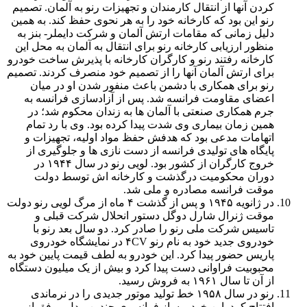
کردن آنها از انتقال کارمندان و تجهیزات رنو به آلمان. تصمیم
رنو این بود که کارخانه خود را به هر نحوی حفظ کند. به همین
دلیل زمانی که مقامات ارتش آلمان و شرکت دایملر- بنز به
منظور ارزیابی کارخانه رنو برای انتقال به آلمان به محل این
کارخانه رفتند رنو و کارگران کارخانه با پذیرش ساخت خودرو
برای ارتش آلمان آنها را از تصمیم خود منصرف کردند. تصمیم
رنو برای همکاری با دشمن باعث منفور شدن او در میان
اعضای مقاومت فرانسه شد. پس از آزادسازی فرانسه به
جرم همکاری صنعتی با آلمان ها به زندان محکوم شد؛ در
همین زمان بیماری وی شدت پیدا کرده بود. وی با رد تمام
اتهامات مدعی بود که هدفش حفظ مواد اولیه، تجهیزات و
پایگاه های تولیدی فرانسه از دست نازی ها و جلوگیری از
خروج کارگران از کشور بود. لویی رنو در سال
۱۹۴۴
در
دوران محکومیت درگذشت و کارخانه اش توسط دولت
موقت فرانسه مصادره و ملی شد.
در ژانویه
۱۹۴۵
و پس از گذشت ۴ ماه از مرگ لویی رنو دولت
موقت ژنرال شارل دوگل دستور انحلال شرکت قبلی و
تاسیس شرکت ملی رنو را صادر کرد. دو سال بعد رنو با
خودروی جدید خود به نام رنو ۴CV در نمایشگاه خودروی
پاریس حضور پیدا کرد. این خودرو به لطف قیمت پایین خود به
محبوبیت فراوانی دست پیدا کرد و بیش از یک میلیون دستگاه
از آن تا سال
۱۹۶۱
به فروش رسید.
رنو در سال
۱۹۵۸
خط تولید موتور جدیدی را در نرماندی
افتتاح کرد. این خودروساز فرانسوی چندین مدل موفق از