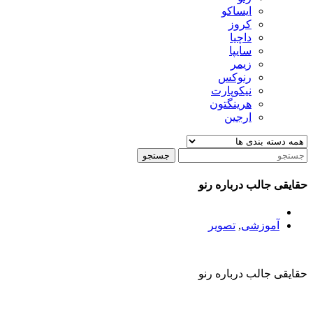
ایساکو
کروز
داچیا
سایپا
زیمر
رنوکس
نیکوپارت
هرینگتون
ارجین
جستجو
حقایقی جالب درباره رنو
آموزشی
,
تصویر
حقایقی جالب درباره رنو