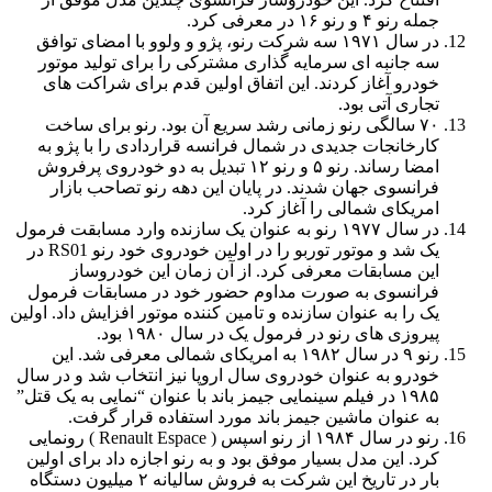
جمله رنو ۴ و رنو ۱۶ در معرفی کرد.
در سال
۱۹۷۱
سه شرکت رنو، پژو و ولوو با امضای توافق
سه جانبه ای سرمایه گذاری مشترکی را برای تولید موتور
خودرو آغاز کردند. این اتفاق اولین قدم برای شراکت های
تجاری آتی بود.
۷۰ سالگی رنو زمانی رشد سریع آن بود. رنو برای ساخت
کارخانجات جدیدی در شمال فرانسه قراردادی را با پژو به
امضا رساند. رنو ۵ و رنو ۱۲ تبدیل به دو خودروی پرفروش
فرانسوی جهان شدند. در پایان این دهه رنو تصاحب بازار
امریکای شمالی را آغاز کرد.
در سال
۱۹۷۷
رنو به عنوان یک سازنده وارد مسابقت فرمول
یک شد و موتور توربو را در اولین خودروی خود رنو RS01 در
این مسابقات معرفی کرد. از آن زمان این خودروساز
فرانسوی به صورت مداوم حضور خود در مسابقات فرمول
یک را به عنوان سازنده و تامین کننده موتور افزایش داد. اولین
پیروزی های رنو در فرمول یک در سال
۱۹۸۰
بود.
رنو ۹ در سال
۱۹۸۲
به امریکای شمالی معرفی شد. این
خودرو به عنوان خودروی سال اروپا نیز انتخاب شد و در سال
۱۹۸۵
در فیلم سینمایی جیمز باند با عنوان “نمایی به یک قتل”
به عنوان ماشین جیمز باند مورد استفاده قرار گرفت.
رنو در سال
۱۹۸۴
از رنو اسپس ( Renault Espace ) رونمایی
کرد. این مدل بسیار موفق بود و به رنو اجازه داد برای اولین
بار در تاریخ این شرکت به فروش سالیانه ۲ میلیون دستگاه