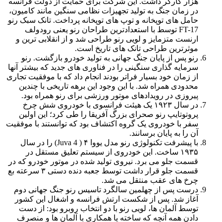
هزار کارگر داشت. این شرکت برای حمایت از دولت فرانسه
در زمان جنگ به تولید تجهیزات نظامی سنگین مانند کامیون،
حامل های توپخانه و توپ های توپخانه پرداخت. تانک سبک رنو
FT-17 توسط با استعدادترین طراحان رنو یعنی رودولف
ارنست متزمایز و لویی رنو طراحی شد و از انقلابی ترین و
موثرترین طراحی تانک های تاریخ است.
رنو پس از پایان جنگ جهانی به تولید خودرو بازگشت. رنو
سرمایه گذاری سنگینی را در فناوری های جدید که بیشتر آنها
از زمان خود بسیار فراتر بودند انجام داد که با موفقیت تجاری
محدودی همراه شد. با این وجود این برهه تاریخی با چندین
پیروزی در رویدادهای موتور ورزشی برای رنو همراه بود.
در سال
۱۹۲۳
یک هیئت فرانسوی با خودروی شش چرخ
پروتوتایپ رنو صحرای بزرگ آفریقا را طی کرد؛ این اولین
سفر با خودروی یک گروه اکتشاف بود که توانستند با موفقیت
آن را به پایان برسانند.
با پیشرفت تکنولوژی رنو مدل یووا ۴ ( Juva 4) را در سال
۱۹۳۵
ساخت. این خودروی از سیستم تعلیق مستقل در
قسمت جلو می برد. نیروی تولید شده در موتور خودرو که در
قسمت جلو قرار داشت توسط جعبه دنده دستی ۳ سرعته بع
چرخ های عقب منتقل می شد.
درست پس از چهلمین سالگرد تاسیس رنو جنگ جهانی دوم
آغاز شد. پس از شکست ارتش فرانسه و اشغال این کشور
توسط آلمان ها، لویی رنو با دو انتخاب روبرو بود: از دست
دادن همه آنچه که ساخته یا همکاری با آلمان ها و منصرف