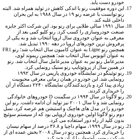
خودرو دست یابد.
این دوره موفقیت رنو با اندکی کاهش در تولید همراه شد. البته
رنو توانست با عرضه رنو ۱۹ در سال
۱۹۸۸
به این بحران
داخلی غلبه کند.
سال
۱۹۹۱
سالی طلایی برای رنو بود. این شرکت اکثر جایزه
صنعت خودروسازی را کسب کرد. رنو کلیو کمی بعد از
معرفی به عنوان خودروی سال اروپا انتخاب شد و به یکی از
پرفروش ترین خودرهای اروپا در دهه
۱۹۹۰
تبدیل شد.
همچنین رنو Ligne به عنوان کامیون سال انتخاب شد؛ رنو FR1
به عنوان اتوبوس سال انتخاب شد؛ همچنین ریموند لوی،
مدیرعامل رنو نیز به عنوان مدیرعامل سال انتخاب شد. رنو
در همین سال از پروتوتایپ رنو سنیک رونمایی کرد.
رنو توئینگو در نمایشگاه خودروی پاریس در سال
۱۹۹۲
رونمایی شد. این خودرو در همان زمانی معرفی محبوبیت
زیادی پیدا کرد و بازدیدکنندگان نمایشگاه
۲۲۴۰
دستگاه از آن
را خریداری کردند.
رنو لاگونا در سال
۱۹۹۴
در سگمنت D خودروهای خانوادگی
رونمایی شد و تا سال
۲۰۰۱
نیز تولید آن ادامه داشت. رنو این
خودرو را در مدل های هاچبک و استیشن هم عرصه کرد. نسل
دوم رنو لاگونا اولین خودروی اروپایی بود که از سیستم سوئیچ
بدون کلید از راه دور استفاده می کرد.
رنو در سال ۱۹۹۹، سهام داچیا و ۳۶.۸ درصد از سهام نیسان
را خریداری کرد. همچنین رنو در سال
۲۰۰۸
بخش عمده ای از
شرکت روسی آوتوواز را از آن خود کرد.