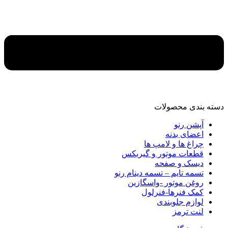
دسته‌ بندی محصولات
آپشن رنو
اعضای بدنه
چراغ ها و لامپ ها
قطعات موتور و گیربکس
دیسک و صفحه
تسمه تایم – تسمه دینام رنو
روغن موتور -واسگازین
کمک فنرها-فنرلول
لوازم جلوبندی
لنت ترمز