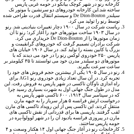
کارخانه رنو در شهر کوچک بیانکو در حومه غربی پاریس
ساخته شد.این کارخانه خودروهای دو سرنشین با موتور تک
سیلندر De Dion-Bouton و سیستم انتقال قدرت طراحی شده
توسط رنو را تولید می کرد.
ریاست شرکت در سال
۱۹۰۰
دچار تغییرات بنیادینی شد. رنو
در سال
۱۹۰۳
ساخت موتورهای خود را آغاز کرد؛ رنو تا آن
زمان موتورها را از De Dion-Bouton خریداری می کرد.
شرکت برادران تصمیم گرفت که خودروهای گرانقیمت و
بزرگ یا کابین بسته را تولید کند. در سال
۱۹۰۶
خیابان های
پاریس ۲۵۰ خودروی لوکس رنو را در خود می دیدند که با
موتورهای دو سیلندر مدرن خود می توانستند تا ۳۵ کیلومتر بر
ساعت سرعت بگیرند.
رنو در سال
۱۹۰۵
یکی از بیشترین حجم فروش های خود را
تجربه کرد. در آن سال تعداد زیادی خودروی رنو AG1 برای
راه اندازی ناوگان تاکسی در شهر پاریس به فروش رفت. این
مدل در طول جنگ جهانی اول به شهرت بسیاری رسید چرا
که در سپتامبر سال ۱۹۱۴، ۶۰۰ تاکسی شهر پاریس به
درخواست ارتش فرانسه ۵ هزار سرباز را به جبهه مارن
منتقل کردند. این تاکسی پس از این رویداد تاکسی های مارن
لقب گرفتند. پاریسی ها برای قدردانی از نقش تاکسی های
مارن در پیروزی فرانسه یادبود آن را در شهر لوولوآ-پره در
حومه پاریس ساختند.
کارخانجات رنو در آغاز جنگ جهانی اول ۱۴ هکتار وسعت و ۴