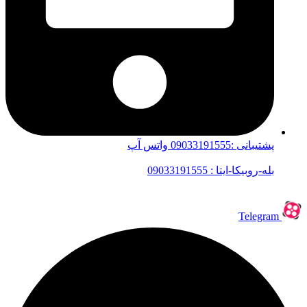
پشتیبانی :09033191555 واتس آپ
بله-روبیکا-ایتا : 09033191555
Telegram