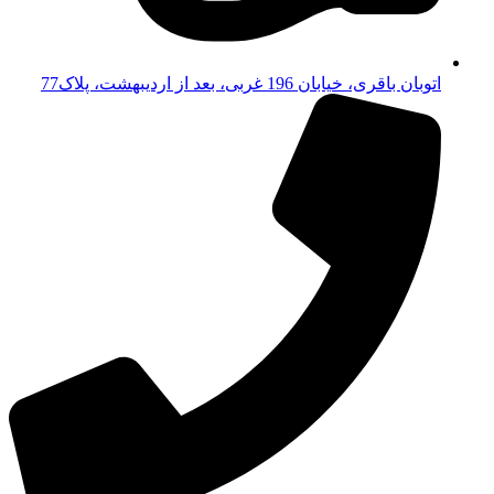
اتوبان باقری، خیابان 196 غربی، بعد از اردیبهشت، پلاک77