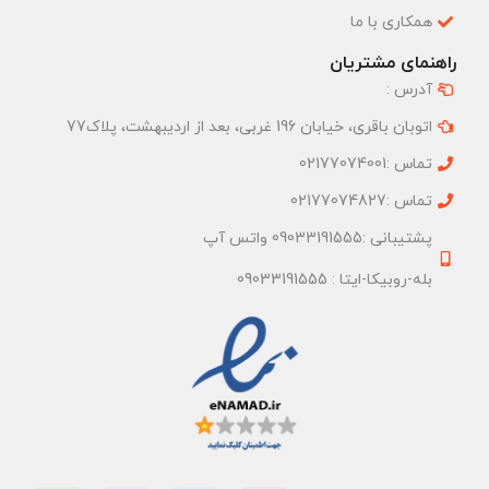
همکاری با ما
راهنمای مشتریان
آدرس :
اتوبان باقری، خیابان 196 غربی، بعد از اردیبهشت، پلاک77
تماس :02177074001
تماس :02177074827
پشتیبانی :09033191555 واتس آپ
بله-روبیکا-ایتا : 09033191555