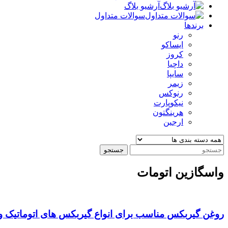
آرشیو بلاگ
سوالات متداول
برندها
رنو
ایساکو
کروز
داچیا
سایپا
زیمر
رنوکس
نیکوپارت
هرینگتون
ارجین
جستجو
واسگازین اتومات
روغن گیربکس مناسب برای انواع گیربکس های اتوماتیک 