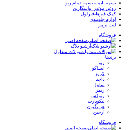
تسمه تایم – تسمه دینام رنو
روغن موتور -واسگازین
کمک فنرها-فنرلول
لوازم جلوبندی
لنت ترمز
فروشگاه
صفحه اصلی
آرشیو بلاگ
سوالات متداول
برندها
رنو
ایساکو
کروز
داچیا
سایپا
زیمر
رنوکس
نیکوپارت
هرینگتون
ارجین
فروشگاه
صفحه اصلی