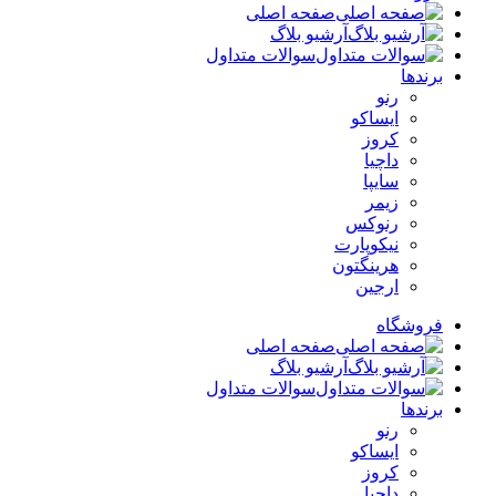
صفحه اصلی
آرشیو بلاگ
سوالات متداول
برندها
رنو
ایساکو
کروز
داچیا
سایپا
زیمر
رنوکس
نیکوپارت
هرینگتون
ارجین
فروشگاه
صفحه اصلی
آرشیو بلاگ
سوالات متداول
برندها
رنو
ایساکو
کروز
داچیا