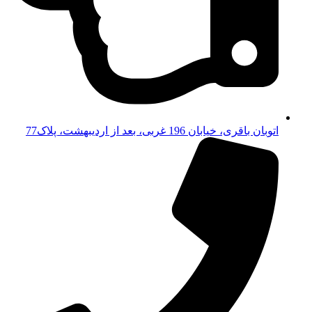
اتوبان باقری، خیابان 196 غربی، بعد از اردیبهشت، پلاک77