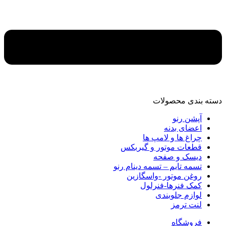
دسته‌ بندی محصولات
آپشن رنو
اعضای بدنه
چراغ ها و لامپ ها
قطعات موتور و گیربکس
دیسک و صفحه
تسمه تایم – تسمه دینام رنو
روغن موتور -واسگازین
کمک فنرها-فنرلول
لوازم جلوبندی
لنت ترمز
فروشگاه