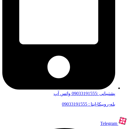
پشتیبانی :09033191555 واتس آپ
بله-روبیکا-ایتا : 09033191555
Telegram