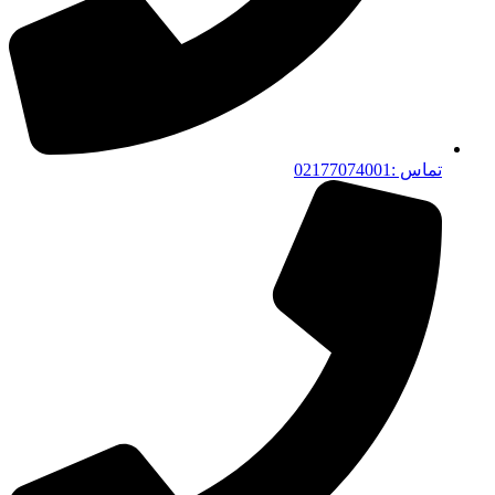
تماس :02177074001