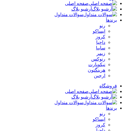
صفحه اصلی
آرشیو بلاگ
سوالات متداول
برندها
رنو
ایساکو
کروز
داچیا
سایپا
زیمر
رنوکس
نیکوپارت
هرینگتون
ارجین
فروشگاه
صفحه اصلی
آرشیو بلاگ
سوالات متداول
برندها
رنو
ایساکو
کروز
داچیا