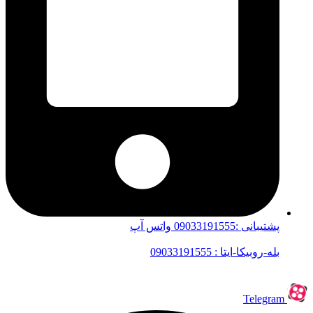
پشتیبانی :09033191555 واتس آپ
بله-روبیکا-ایتا : 09033191555
Telegram