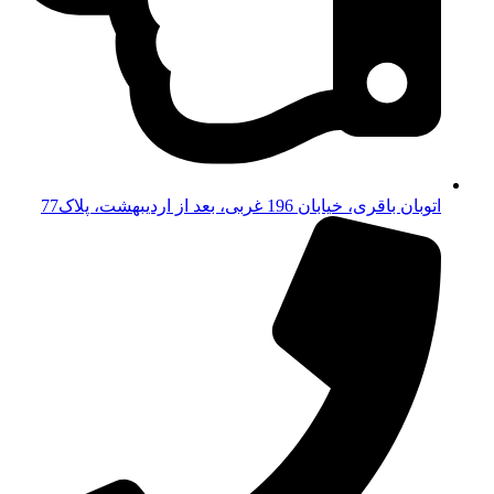
اتوبان باقری، خیابان 196 غربی، بعد از اردیبهشت، پلاک77