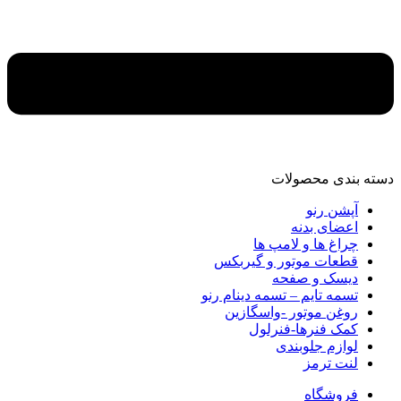
دسته‌ بندی محصولات
آپشن رنو
اعضای بدنه
چراغ ها و لامپ ها
قطعات موتور و گیربکس
دیسک و صفحه
تسمه تایم – تسمه دینام رنو
روغن موتور -واسگازین
کمک فنرها-فنرلول
لوازم جلوبندی
لنت ترمز
فروشگاه