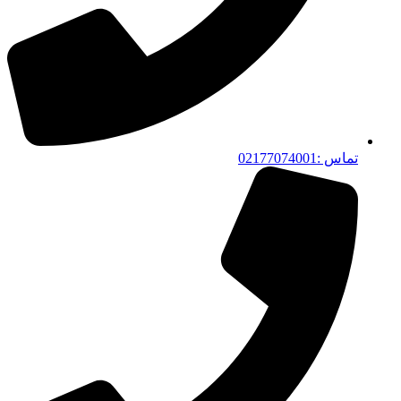
تماس :02177074001