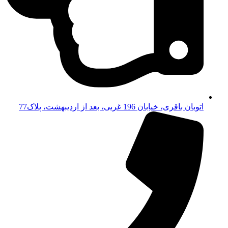
اتوبان باقری، خیابان 196 غربی، بعد از اردیبهشت، پلاک77