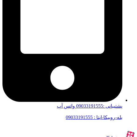
پشتیبانی :09033191555 واتس آپ
بله-روبیکا-ایتا : 09033191555