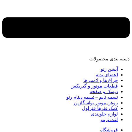
دسته‌ بندی محصولات
آپشن رنو
اعضای بدنه
چراغ ها و لامپ ها
قطعات موتور و گیربکس
دیسک و صفحه
تسمه تایم – تسمه دینام رنو
روغن موتور -واسگازین
کمک فنرها-فنرلول
لوازم جلوبندی
لنت ترمز
فروشگاه