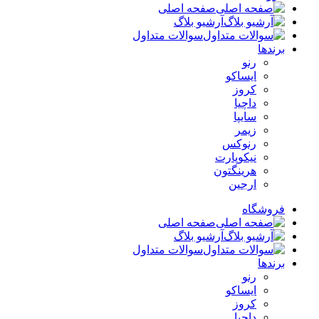
صفحه اصلی
آرشیو بلاگ
سوالات متداول
برندها
رنو
ایساکو
کروز
داچیا
سایپا
زیمر
رنوکس
نیکوپارت
هرینگتون
ارجین
فروشگاه
صفحه اصلی
آرشیو بلاگ
سوالات متداول
برندها
رنو
ایساکو
کروز
داچیا