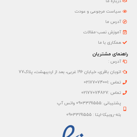
درباره ما
سیاست مرجوعی و عودت
آدرس ما
آموزش نصب-مقالات
همکاری با ما
راهنمای مشتریان
آدرس :
اتوبان باقری، خیابان 196 غربی، بعد از اردیبهشت، پلاک77
تماس :02177074001
تماس :02177074827
پشتیبانی :09033191555 واتس آپ
بله-روبیکا-ایتا : 09033191555