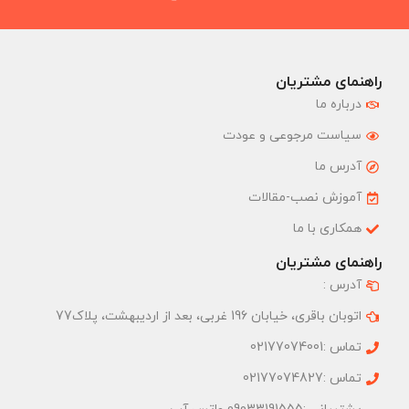
راهنمای مشتریان
درباره ما
سیاست مرجوعی و عودت
آدرس ما
آموزش نصب-مقالات
همکاری با ما
راهنمای مشتریان
آدرس :
اتوبان باقری، خیابان 196 غربی، بعد از اردیبهشت، پلاک77
تماس :02177074001
تماس :02177074827