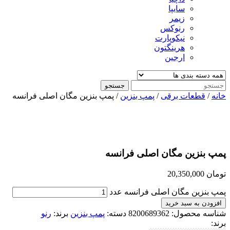
سایپا
زیمر
رنوکس
نیکوپارت
هرینگتون
ارجین
جستجو
خانه
/
قطعات برقی
/
پمپ بنزین
/ پمپ بنزین مگان اصلی فرانسه
پمپ بنزین مگان اصلی فرانسه
تومان
20,350,000
پمپ بنزین مگان اصلی فرانسه عدد
افزودن به سبد خرید
شناسه محصول:
8200689362
دسته:
پمپ بنزین
برند:
رنو
برند: