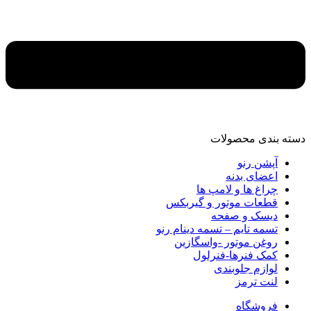
دسته‌ بندی محصولات
آپشن رنو
اعضای بدنه
چراغ ها و لامپ ها
قطعات موتور و گیربکس
دیسک و صفحه
تسمه تایم – تسمه دینام رنو
روغن موتور -واسگازین
کمک فنرها-فنرلول
لوازم جلوبندی
لنت ترمز
فروشگاه