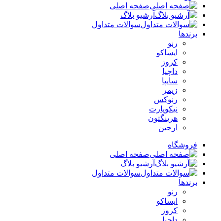
صفحه اصلی
آرشیو بلاگ
سوالات متداول
برندها
رنو
ایساکو
کروز
داچیا
سایپا
زیمر
رنوکس
نیکوپارت
هرینگتون
ارجین
فروشگاه
صفحه اصلی
آرشیو بلاگ
سوالات متداول
برندها
رنو
ایساکو
کروز
داچیا