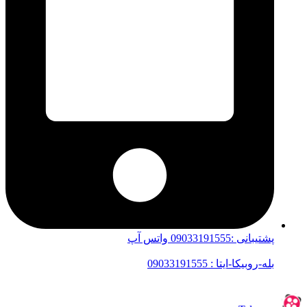
پشتیبانی :09033191555 واتس آپ
بله-روبیکا-ایتا : 09033191555