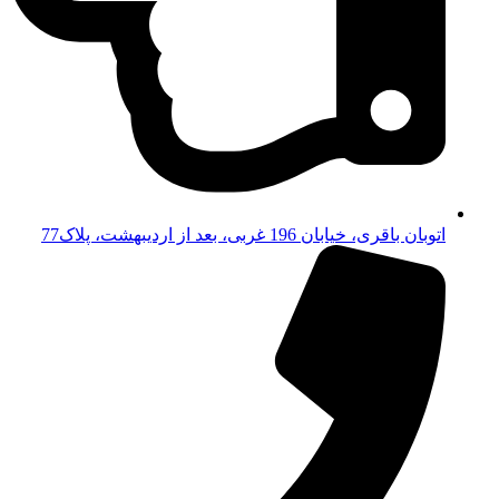
اتوبان باقری، خیابان 196 غربی، بعد از اردیبهشت، پلاک77