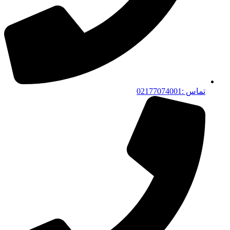
تماس :02177074001