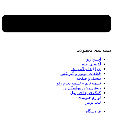
دسته‌ بندی محصولات
آپشن رنو
اعضای بدنه
چراغ ها و لامپ ها
قطعات موتور و گیربکس
دیسک و صفحه
تسمه تایم – تسمه دینام رنو
روغن موتور -واسگازین
کمک فنرها-فنرلول
لوازم جلوبندی
لنت ترمز
فروشگاه