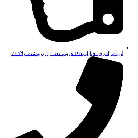
اتوبان باقری، خیابان 196 غربی، بعد از اردیبهشت، پلاک77