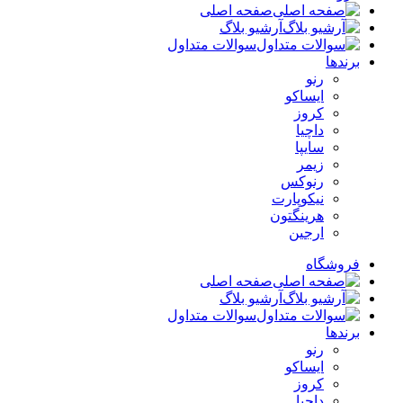
صفحه اصلی
آرشیو بلاگ
سوالات متداول
برندها
رنو
ایساکو
کروز
داچیا
سایپا
زیمر
رنوکس
نیکوپارت
هرینگتون
ارجین
فروشگاه
صفحه اصلی
آرشیو بلاگ
سوالات متداول
برندها
رنو
ایساکو
کروز
داچیا