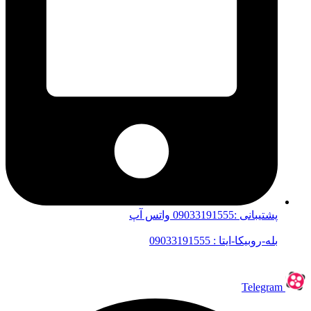
پشتیبانی :09033191555 واتس آپ
بله-روبیکا-ایتا : 09033191555
Telegram