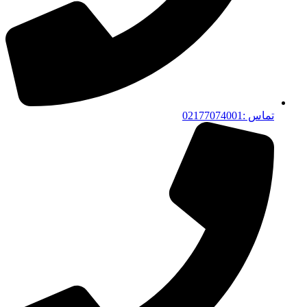
تماس :02177074001