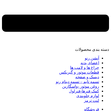
دسته‌ بندی محصولات
آپشن رنو
اعضای بدنه
چراغ ها و لامپ ها
قطعات موتور و گیربکس
دیسک و صفحه
تسمه تایم – تسمه دینام رنو
روغن موتور -واسگازین
کمک فنرها-فنرلول
لوازم جلوبندی
لنت ترمز
فروشگاه