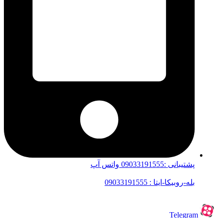
پشتیبانی :09033191555 واتس آپ
بله-روبیکا-ایتا : 09033191555
Telegram