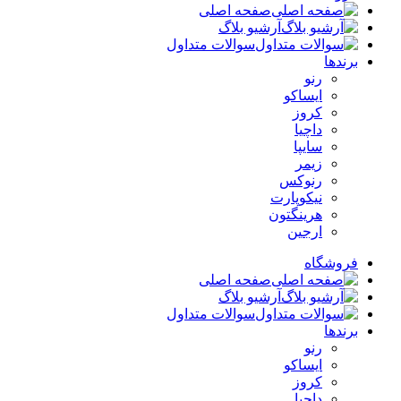
صفحه اصلی
آرشیو بلاگ
سوالات متداول
برندها
رنو
ایساکو
کروز
داچیا
سایپا
زیمر
رنوکس
نیکوپارت
هرینگتون
ارجین
فروشگاه
صفحه اصلی
آرشیو بلاگ
سوالات متداول
برندها
رنو
ایساکو
کروز
داچیا