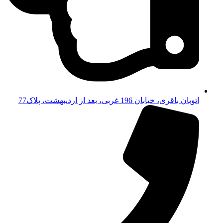
اتوبان باقری، خیابان 196 غربی، بعد از اردیبهشت، پلاک77