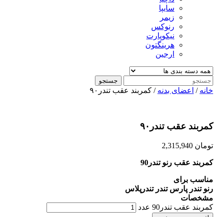
سایپا
زیمر
رنوکس
نیکوپارت
هرینگتون
ارجین
جستجو
خانه
/
اعضای بدنه
/ کمربند عقب تندر۹۰
کمربند عقب تندر۹۰
تومان
2,315,940
کمربند عقب رنو تندر90
مناسب برای
رنو تندر پارس تندر تندرپلاس
مشخصات
کمربند عقب تندر90 عدد