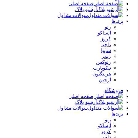
صفحه اصلی
آرشیو بلاگ
سوالات متداول
برندها
رنو
ایساکو
کروز
داچیا
سایپا
زیمر
رنوکس
نیکوپارت
هرینگتون
ارجین
فروشگاه
صفحه اصلی
آرشیو بلاگ
سوالات متداول
برندها
رنو
ایساکو
کروز
داچیا