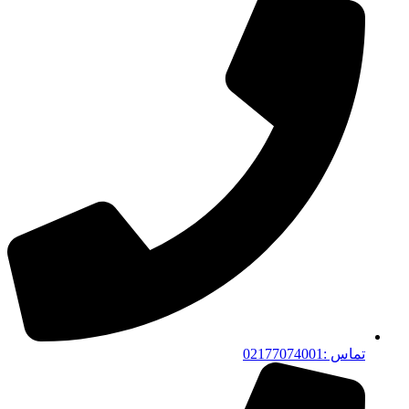
تماس :02177074001