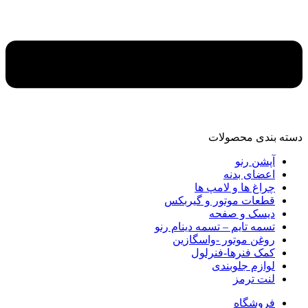
دسته‌ بندی محصولات
آپشن رنو
اعضای بدنه
چراغ ها و لامپ ها
قطعات موتور و گیربکس
دیسک و صفحه
تسمه تایم – تسمه دینام رنو
روغن موتور -واسگازین
کمک فنرها-فنرلول
لوازم جلوبندی
لنت ترمز
فروشگاه