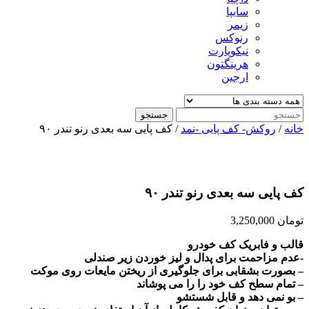
سایپا
زیمر
رنوکس
نیکوپارت
هرینگتون
ارجین
جستجو
خانه
/
روکش- کف پایی -نمد
/ کف پایی سه بعدی رنو تندر ۹۰
کف پایی سه بعدی رنو تندر ۹۰
تومان
3,250,000
قالب و فابریک کف خودرو
-عدم مزاحمت برای پدال و لیز خوردن زیر صندلی
– بصورت بشقابی برای جلوگیری از ریختن مایعات روی موکت
– تمام سطح کف خود را را می پوشاند
– بو نمی دهد و قابل شستشو