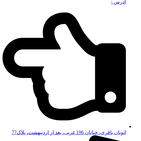
آدرس :
اتوبان باقری، خیابان 196 غربی، بعد از اردیبهشت، پلاک77