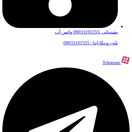
پشتیبانی :09033191555 واتس آپ
بله-روبیکا-ایتا : 09033191555
Telegram