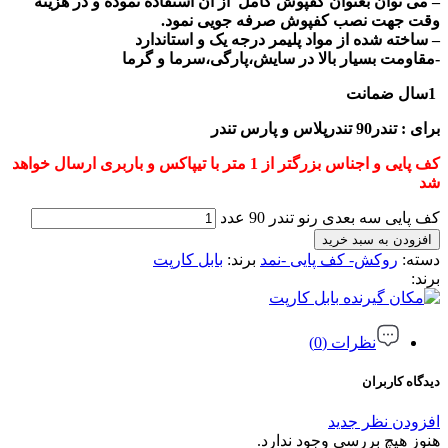
– می توان بعنوان کفپوش کامل از آن استفاده نموده و در هزینه
وقت جهت نصب کفپوش صرفه جویی نمود.
– ساخته شده از مواد پلیمر درجه یک و استاندارد
-مقاومت بسیار بالا در سایش،پارگی،سرما و گرما
1سال ضمانت
برای : تندر90 تندرپلاس و پارس تندر
کف پایی و اجناس بزرگتر از 1 متر با تیپاکس و باربری ارسال خواهد
شد
کف پایی سه بعدی رنو تندر 90 عدد
افزودن به سبد خرید
دسته:
روکش- کف پایی -نمد
برند:
بابل کارپت
برند:
بابل کارپت
نظرات (0)
دیدگاه کاربران
افزودن نظر جدید
هنوز هیچ بررسی وجود ندارد.