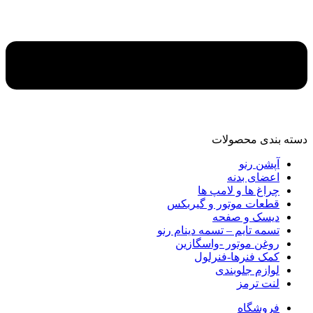
دسته‌ بندی محصولات
آپشن رنو
اعضای بدنه
چراغ ها و لامپ ها
قطعات موتور و گیربکس
دیسک و صفحه
تسمه تایم – تسمه دینام رنو
روغن موتور -واسگازین
کمک فنرها-فنرلول
لوازم جلوبندی
لنت ترمز
فروشگاه