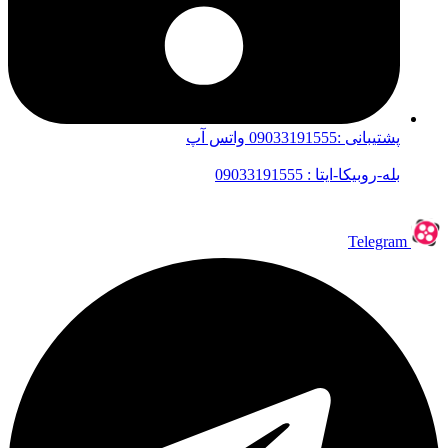
پشتیبانی :09033191555 واتس آپ
بله-روبیکا-ایتا : 09033191555
Telegram