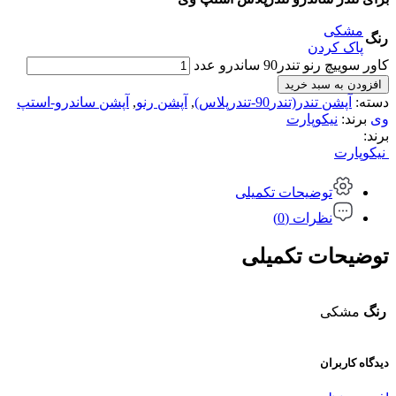
مشکی
رنگ
پاک کردن
کاور سوییچ رنو تندر90 ساندرو عدد
افزودن به سبد خرید
دسته:
آپشن تندر(تندر90-تندرپلاس)
,
آپشن رنو
,
آپشن ساندرو-استپ
وی
برند:
نیکوپارت
برند:
نیکوپارت
توضیحات تکمیلی
نظرات (0)
توضیحات تکمیلی
رنگ
مشکی
دیدگاه کاربران