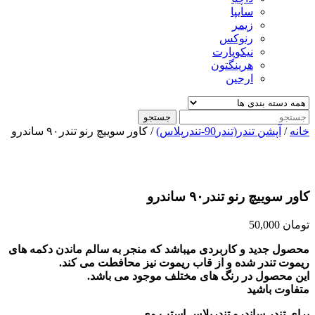
سایپا
زیمر
رنوکس
نیکوپارت
هرینگتون
ارجین
جستجو
خانه
/
آپشن تندر(تندر90-تندرپلاس)
/ کاور سوییچ رنو تندر۹۰ ساندرو
کاور سوییچ رنو تندر۹۰ ساندرو
تومان
50,000
محصول جدید و کاربردی میباشد که منجر به سالم ماندن دکمه های
ریموت تندر شده و از قاب ریموت نیز محافطت می کند.
این محصول در رنگ های مختلف موجود می باشد.
متفاوت باشید
برای تندر ساندرو تندرپلاس استپ وی