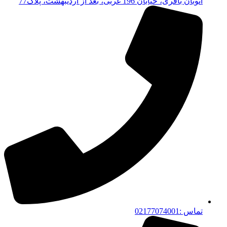
اتوبان باقری، خیابان 196 غربی، بعد از اردیبهشت، پلاک77
تماس :02177074001