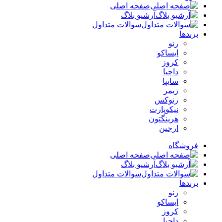
صفحه اصلی
آرشیو بلاگ
سوالات متداول
برندها
رنو
ایساکو
کروز
داچیا
سایپا
زیمر
رنوکس
نیکوپارت
هرینگتون
ارجین
فروشگاه
صفحه اصلی
آرشیو بلاگ
سوالات متداول
برندها
رنو
ایساکو
کروز
داچیا