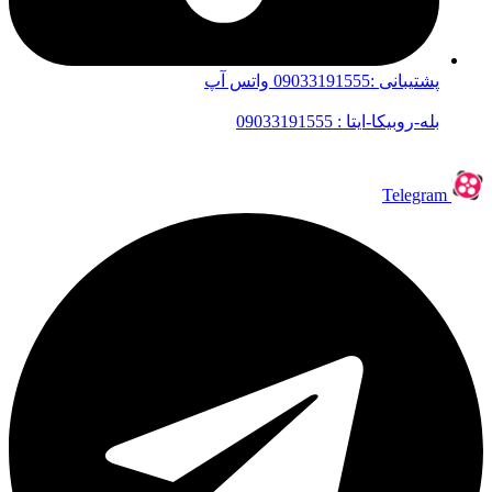
پشتیبانی :09033191555 واتس آپ
بله-روبیکا-ایتا : 09033191555
Telegram