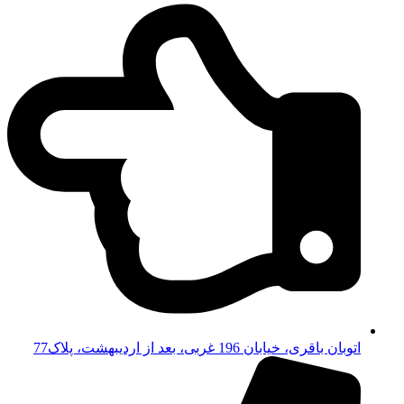
اتوبان باقری، خیابان 196 غربی، بعد از اردیبهشت، پلاک77