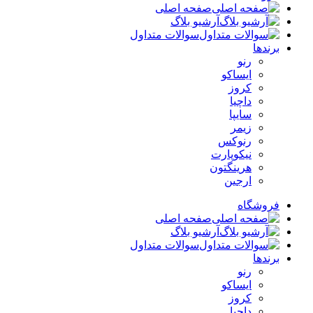
صفحه اصلی
آرشیو بلاگ
سوالات متداول
برندها
رنو
ایساکو
کروز
داچیا
سایپا
زیمر
رنوکس
نیکوپارت
هرینگتون
ارجین
فروشگاه
صفحه اصلی
آرشیو بلاگ
سوالات متداول
برندها
رنو
ایساکو
کروز
داچیا