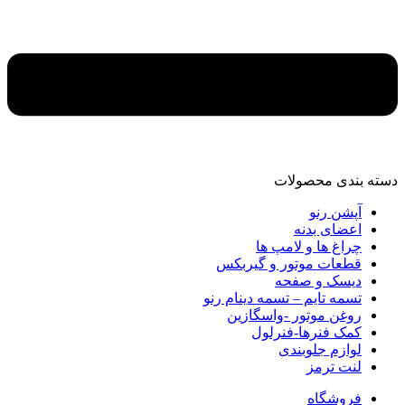
دسته‌ بندی محصولات
آپشن رنو
اعضای بدنه
چراغ ها و لامپ ها
قطعات موتور و گیربکس
دیسک و صفحه
تسمه تایم – تسمه دینام رنو
روغن موتور -واسگازین
کمک فنرها-فنرلول
لوازم جلوبندی
لنت ترمز
فروشگاه