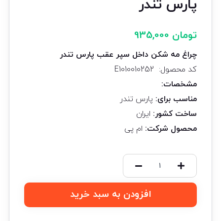
پارس تندر
تومان
935,000
چراغ مه شکن داخل سپر عقب پارس تندر
کد محصول: E1010010252
مشخصات
:
مناسب برای
:
پارس تندر
ساخت کشور
:
ایران
محصول شرکت
:
ام پی
افزودن به سبد خرید