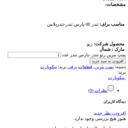
مشخصات:
مناسب برای:
تندر 90-پارس تندر-تندرپلاس
محصول شرکت:
رنو
مارک : شمال
پمپ بنزین رنو تندر -پارس تندر عدد
افزودن به سبد خرید
دسته:
پمپ بنزین
,
قطعات برقی
برند:
نیکوپارت
برند:
نیکوپارت
نظرات (0)
دیدگاه کاربران
افزودن نظر جدید
هنوز هیچ بررسی وجود ندارد.