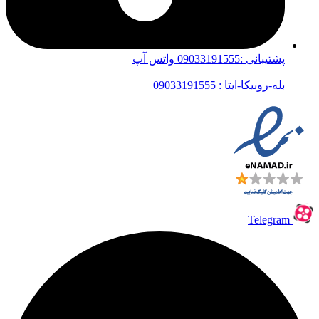
پشتیبانی :09033191555 واتس آپ
بله-روبیکا-ایتا : 09033191555
Telegram