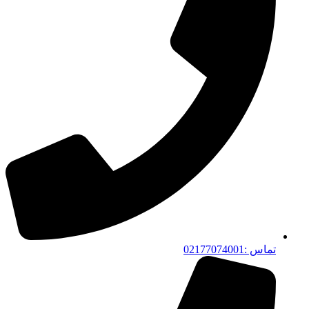
تماس :02177074001