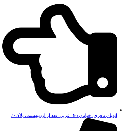
اتوبان باقری، خیابان 196 غربی، بعد از اردیبهشت، پلاک77