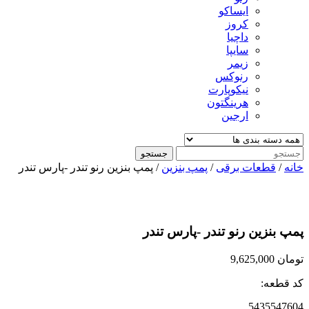
ایساکو
کروز
داچیا
سایپا
زیمر
رنوکس
نیکوپارت
هرینگتون
ارجین
جستجو
خانه
/
قطعات برقی
/
پمپ بنزین
/ پمپ بنزین رنو تندر -پارس تندر
پمپ بنزین رنو تندر -پارس تندر
تومان
9,625,000
کد قطعه:
5435547604