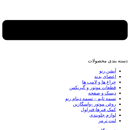
دسته‌ بندی محصولات
آپشن رنو
اعضای بدنه
چراغ ها و لامپ ها
قطعات موتور و گیربکس
دیسک و صفحه
تسمه تایم – تسمه دینام رنو
روغن موتور -واسگازین
کمک فنرها-فنرلول
لوازم جلوبندی
لنت ترمز