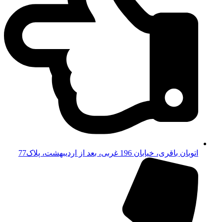
اتوبان باقری، خیابان 196 غربی، بعد از اردیبهشت، پلاک77