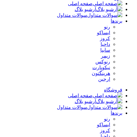
صفحه اصلی
آرشیو بلاگ
سوالات متداول
برندها
رنو
ایساکو
کروز
داچیا
سایپا
زیمر
رنوکس
نیکوپارت
هرینگتون
ارجین
فروشگاه
صفحه اصلی
آرشیو بلاگ
سوالات متداول
برندها
رنو
ایساکو
کروز
داچیا