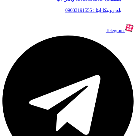
بله-روبیکا-ایتا : 09033191555
Telegram