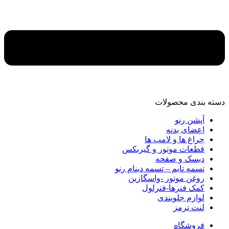
دسته‌ بندی محصولات
آپشن رنو
اعضای بدنه
چراغ ها و لامپ ها
قطعات موتور و گیربکس
دیسک و صفحه
تسمه تایم – تسمه دینام رنو
روغن موتور -واسگازین
کمک فنرها-فنرلول
لوازم جلوبندی
لنت ترمز
فروشگاه