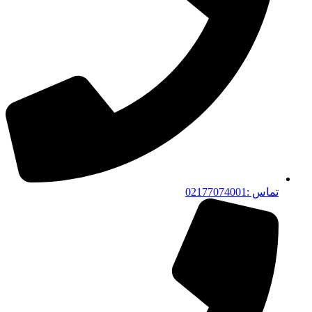
تماس :02177074001