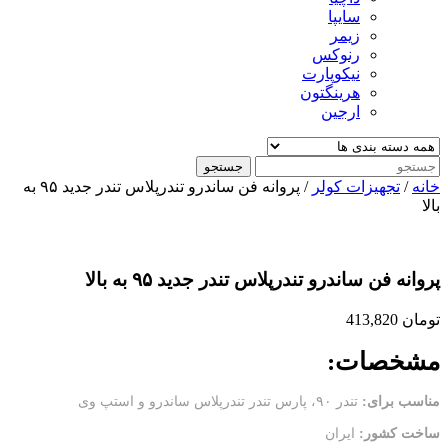
سایپا
زیمر
رنوکس
نیکوپارت
هرینگتون
ارجین
جستجو
خانه
/
تجهیزات کولر
/ پروانه فن ساندرو تندرپلاس تندر جدید ۹۵ به
بالا
پروانه فن ساندرو تندرپلاس تندر جدید ۹۵ به بالا
تومان
413,820
مشخصات
:
مناسب برای
:
تندر ۹۰، پارس تندر تندرپلاس ساندرو و استپ وی
ساخت کشور
:
ایران