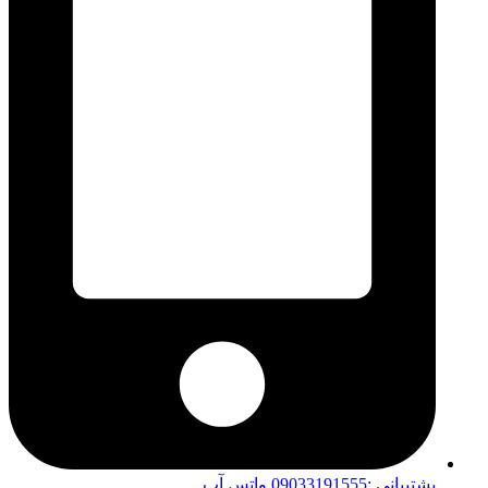
پشتیبانی :09033191555 واتس آپ