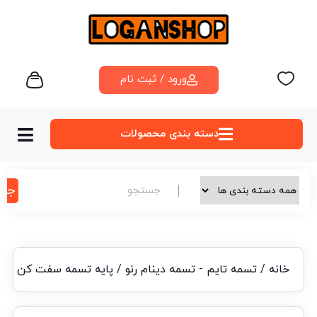
ورود / ثبت نام
دسته‌ بندی محصولات
جس
خانه
/
تسمه تایم - تسمه دینام رنو
/ پایه تسمه سفت کن دینام تندر۹۰