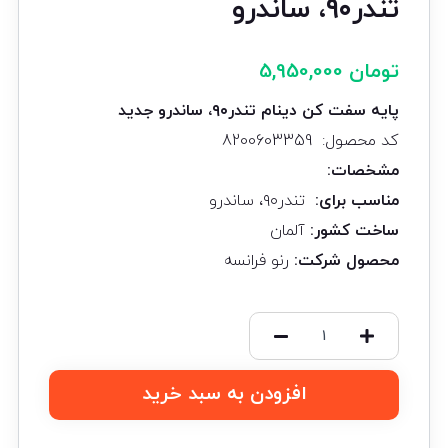
تندر۹۰، ساندرو
تومان
5,950,000
پایه سفت کن دینام تندر
۹۰
، ساندرو
جدید
کد محصول: 8200603359
مشخصات
:
مناسب برای
:
تندر۹۰، ساندرو
ساخت کشور
:
آلمان
محصول شرکت
:
رنو فرانسه
افزودن به سبد خرید