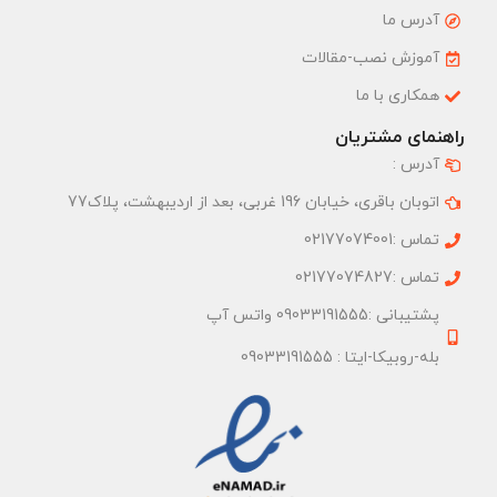
آدرس ما
آموزش نصب-مقالات
همکاری با ما
راهنمای مشتریان
آدرس :
اتوبان باقری، خیابان 196 غربی، بعد از اردیبهشت، پلاک77
تماس :02177074001
تماس :02177074827
پشتیبانی :09033191555 واتس آپ
بله-روبیکا-ایتا : 09033191555