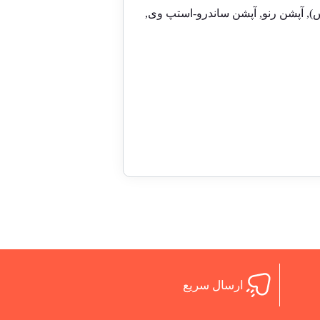
,
آپشن رنو
,
آپشن ساندرو-استپ وی
,
ارسال سریع