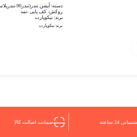
دسته:
آپشن تندر(تندر90-تندرپلاس)
روکش- کف پایی -نمد
برند:
نیکوپارت
برند:
نیکوپارت
تیبانی 24 ساعته
ضمانت اصالت کالا