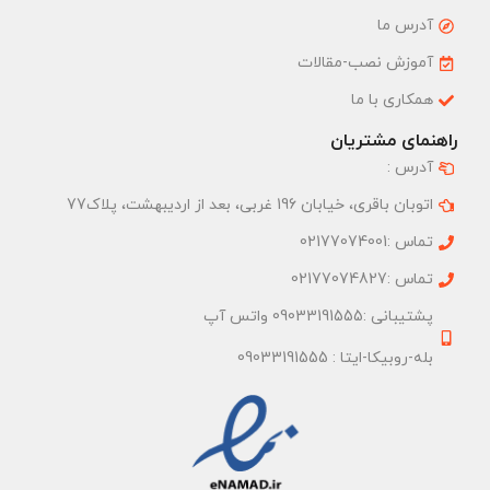
آدرس ما
آموزش نصب-مقالات
همکاری با ما
راهنمای مشتریان
آدرس :
اتوبان باقری، خیابان 196 غربی، بعد از اردیبهشت، پلاک77
تماس :02177074001
تماس :02177074827
پشتیبانی :09033191555 واتس آپ
بله-روبیکا-ایتا : 09033191555