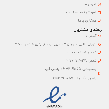
آدرس ما
آموزش نصب-مقالات
همکاری با ما
راهنمای مشتریان
آدرس :
اتوبان باقری، خیابان 196 غربی، بعد از اردیبهشت، پلاک77
تماس :02177074001
تماس :02177074827
پشتیبانی :09033191555 واتس آپ
بله-روبیکا-ایتا : 09033191555