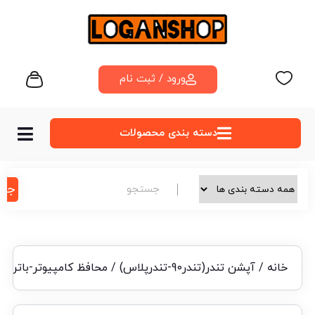
ورود / ثبت نام
دسته‌ بندی محصولات
جس
خانه
/
آپشن تندر(تندر90-تندرپلاس)
/ محافظ کامپیوتر-باتری ر