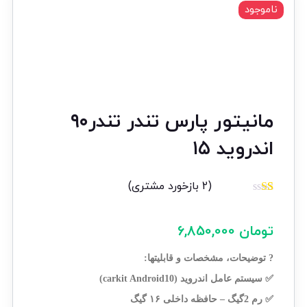
ناموجود
مانیتور پارس تندر تندر۹۰
اندروید ۱۵
(
2
بازخورد مشتری)
2
امتیازدهی
1.00
از
تومان
6,850,000
5
در
امتیازدهی
? توضیحات، مشخصات و قابلیتها:
مشتری
✅ سیستم عامل اندروید (carkit Android10)
✅ رم 2گیگ – حافظه داخلی ۱۶ گیگ