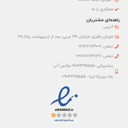
همکاری با ما
راهنمای مشتریان
آدرس :
اتوبان باقری، خیابان 196 غربی، بعد از اردیبهشت، پلاک77
تماس :02177074001
تماس :02177074827
پشتیبانی :09033191555 واتس آپ
بله-روبیکا-ایتا : 09033191555